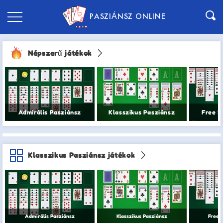
PASZIÁNSZ ONLINE
Népszerű játékok
Admirális Pasziánsz
Klasszikus Pasziánsz
Free Sp
Klasszikus Pasziánsz játékok
Admirális Pasziánsz
Klasszikus Pasziánsz
Free S