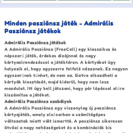
Minden pasziánsz játék - Admirális
Pasziánsz játékok
Admirális Pasziánsz játékok
A Admirális Pasziánsz (FreeCell) egy klasszikus és
népszerű játék, érdekes dizájnnal és nagy
kártyaelrendezéssel a játéktéren. A kártyákat úgy
helyezik el, hogy egyszerre felfelé nézzenek. Ez nagyon
egyszerűnek tűnhet, de nem az. Sietve elkezdheti a
kártyák kiosztását, majd kiderül, hogy nem lesz
mozdulat. Itt úgy kell játszani, hogy pár lépéssel előre
kiszámítsa a játékot.
Admirális Pasziánsz szabályok
A Admirális Pasziánsz egy viszonylag új pasziánsz
kártyajáték, amely elsősorban a számítógépes
változatok miatt vált ismertté. A pasziánsz sikeresen
ötvözi a nagy nehézségeket és a kombinációk kis