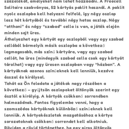
százalékát, amelyeket nem lehet hozzáadni. A Freecell
Solitaire szabványos, 52 kártyás paklit használ. A paklit
nyolc oszlopba kell helyezni felfelé, így négy oszlop
lesz hét kártyából és további négy hatos oszlop. Négy
“otthoni” és négy “szabad” cella is van, a játék elején
minden sejt üres.
Áthelyezhet egy kártyát egy oszlopból vagy egy szabad
cellából bármelyik másik oszlopba a következő
legmagasabb, más színű kártyára, vagy egy szabad
cellát, ha üres (mindegyik szabad cella csak egy kártyát
tárolhat) vagy egy üresen oszlopban vagy “házban”. A
kártyáknak azonos színűeknek kell lenniük, kezdve
ásszal és királysal.
Tehát az Ön feladata a játékok nagy részében a
következő – gyűjtsön oszlopokat öltönyök szerint egy
ásztól a királyig. A kártyák csökkenő sorrendben
halmozódnak. Fontos figyelembe venni, hogy a
szomszédos kártyáknak különböző színűeknek kell
lenniük. A kártyakészletek mozgatásához a kártya
sorozatoknak csökkenő sorrendet kell alkotniuk.
Röviden a rövid történethez, ha egy piros öltönyös