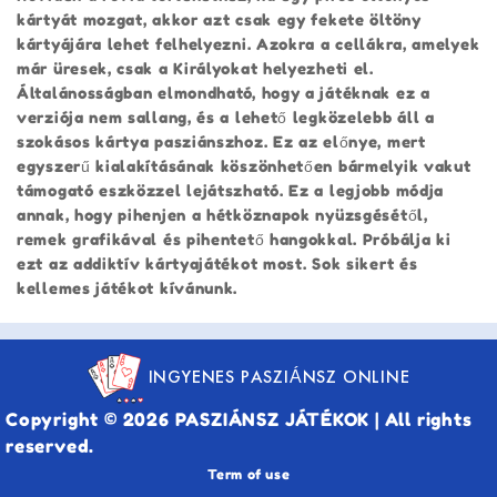
kártyát mozgat, akkor azt csak egy fekete öltöny
kártyájára lehet felhelyezni. Azokra a cellákra, amelyek
már üresek, csak a Királyokat helyezheti el.
Általánosságban elmondható, hogy a játéknak ez a
verziója nem sallang, és a lehető legközelebb áll a
szokásos kártya pasziánszhoz. Ez az előnye, mert
egyszerű kialakításának köszönhetően bármelyik vakut
támogató eszközzel lejátszható. Ez a legjobb módja
annak, hogy pihenjen a hétköznapok nyüzsgésétől,
remek grafikával és pihentető hangokkal. Próbálja ki
ezt az addiktív kártyajátékot most. Sok sikert és
kellemes játékot kívánunk.
INGYENES PASZIÁNSZ ONLINE
Copyright © 2026 PASZIÁNSZ JÁTÉKOK | All rights
reserved.
Term of use