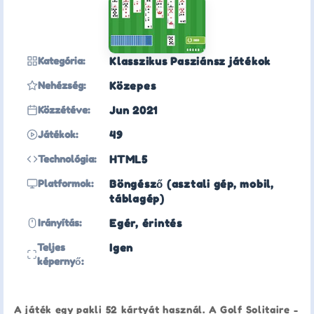
Kategória:
Klasszikus Pasziánsz játékok
Nehézség:
Közepes
Közzétéve:
Jun 2021
Játékok:
49
Technológia:
HTML5
Platformok:
Böngésző (asztali gép, mobil,
táblagép)
Irányítás:
Egér, érintés
Teljes
Igen
képernyő:
A játék egy pakli 52 kártyát használ. A Golf Solitaire -