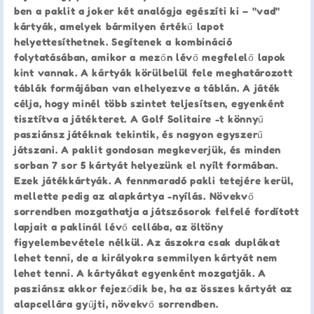
ben a paklit a joker két analógja egészíti ki – "vad"
kártyák, amelyek bármilyen értékű lapot
helyettesíthetnek. Segítenek a kombináció
folytatásában, amikor a mezőn lévő megfelelő lapok
kint vannak. A kártyák körülbelül fele meghatározott
táblák formájában van elhelyezve a táblán. A játék
célja, hogy minél több szintet teljesítsen, egyenként
tisztítva a játékteret. A Golf Solitaire -t könnyű
pasziánsz játéknak tekintik, és nagyon egyszerű
játszani. A paklit gondosan megkeverjük, és minden
sorban 7 sor 5 kártyát helyezünk el nyílt formában.
Ezek játékkártyák. A fennmaradó pakli tetejére kerül,
mellette pedig az alapkártya -nyílás. Növekvő
sorrendben mozgathatja a játszósorok felfelé fordított
lapjait a paklinál lévő cellába, az öltöny
figyelembevétele nélkül. Az ászokra csak duplákat
lehet tenni, de a királyokra semmilyen kártyát nem
lehet tenni. A kártyákat egyenként mozgatják. A
pasziánsz akkor fejeződik be, ha az összes kártyát az
alapcellára gyűjti, növekvő sorrendben.