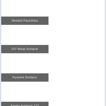
Skorpió Pasziánsz
247 Wasp Solitaire
Pyramid Solitaire
Spider Solitaire 247