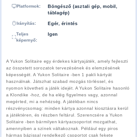
Platformok:
Böngésző (asztali gép, mobil,
táblagép)
Irányítás:
Egér, érintés
Teljes
Igen
képernyő:
A Yukon Solitaire egy érdekes kártyajáték, amely fejleszti
az összetett sorozatok tervezésének és elemzésének
képességét. A Yukon Solitaire -ben 1 pakli kártyát
használnak. Játszhat szabad mozgás törléssel, és
nyomon követheti a játék idejét. A Yukon Solitaire hasonló
a Klondike -hoz, de ha elég figyelmes vagy, azonnal
megérted, mi a nehézség. A játékban nincs
részvénycsomag: minden kártya azonnal kiosztásra kerül
a játéktéren, és részben feltárul. Szerencsére a Yukon
Solitaire -ben bármilyen kártyacsoportot mozgathat,
amennyiben a színek váltakoznak. Például egy piros
hármas bázissal rendelkező csoportot csak fekete