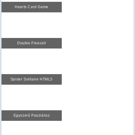
Hearts Card Game
Double Freecell
Spider Solitaire HTML5
Egyszerű Pasziánsz