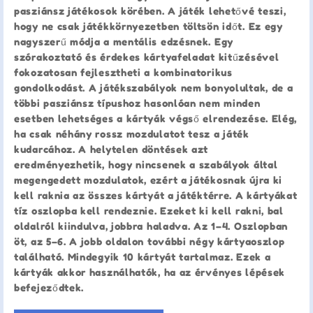
pasziánsz játékosok körében. A játék lehetővé teszi,
hogy ne csak játékkörnyezetben töltsön időt. Ez egy
nagyszerű módja a mentális edzésnek. Egy
szórakoztató és érdekes kártyafeladat kitűzésével
fokozatosan fejlesztheti a kombinatorikus
gondolkodást. A játékszabályok nem bonyolultak, de a
többi pasziánsz típushoz hasonlóan nem minden
esetben lehetséges a kártyák végső elrendezése. Elég,
ha csak néhány rossz mozdulatot tesz a játék
kudarcához. A helytelen döntések azt
eredményezhetik, hogy nincsenek a szabályok által
megengedett mozdulatok, ezért a játékosnak újra ki
kell raknia az összes kártyát a játéktérre. A kártyákat
tíz oszlopba kell rendeznie. Ezeket ki kell rakni, bal
oldalról kiindulva, jobbra haladva. Az 1–4. Oszlopban
öt, az 5–6. A jobb oldalon további négy kártyaoszlop
található. Mindegyik 10 kártyát tartalmaz. Ezek a
kártyák akkor használhatók, ha az érvényes lépések
befejeződtek.