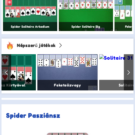
Spider Solitaire Arkadium
Spider Solitaire Big
Fekete
Népszerű játékok
nsz Kártyával
Feketeözvegy
Solitaire
Spider Pasziánsz