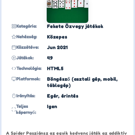
Kategória:
Fekete Özvegy játékok
Nehézség:
Közepes
Közzétéve:
Jun 2021
Játékok:
49
Technológia:
HTML5
Platformok:
Böngésző (asztali gép, mobil,
táblagép)
Irányítás:
Egér, érintés
Teljes
Igen
képernyő:
A Spider Pasziánsz az egyik kedvenc játék az addiktív