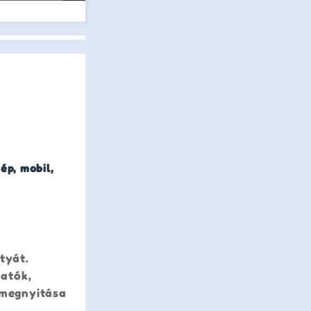
ép, mobil,
tyát.
hatók,
t megnyitása