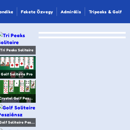
ondike
Fekete Özvegy
Admirális
Tripeaks & Golf
Tri Peaks Solitaire
Golf Solitaire Pro
Crystal Golf Pasziánsz
Golf Solitaire Pasziánsz