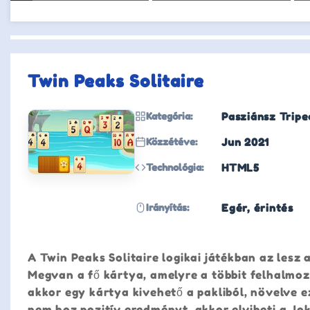
Twin Peaks Solitaire
Kategória:
Pasziánsz Tripe
Közzétéve:
Jun 2021
Technológia:
HTML5
Irányítás:
Egér, érintés
A Twin Peaks Solitaire logikai játékban az lesz 
Megvan a fő kártya, amelyre a többit felhalmoz
akkor egy kártya kivehető a pakliból, növelve e
nem hoz pozitív eredményt, akkor elviheti a Jok