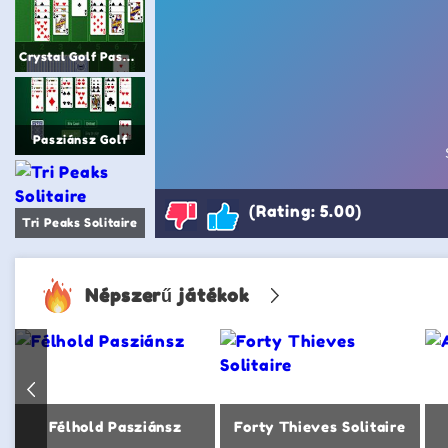
Crystal Golf Pasziánsz
Pasziánsz Golf
(Rating: 5.00)
Tri Peaks Solitaire
Népszerű játékok
Félhold Pasziánsz
Forty Thieves Solitaire