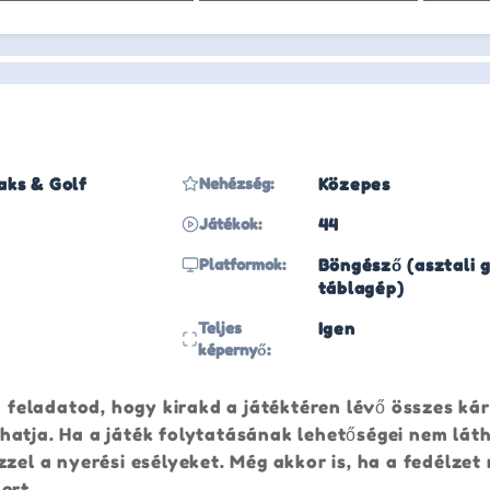
aks & Golf
Nehézség:
Közepes
Játékok:
44
Platformok:
Böngésző (asztali g
táblagép)
Teljes
Igen
képernyő:
a feladatod, hogy kirakd a játéktéren lévő összes kár
hatja. Ha a játék folytatásának lehetőségei nem lát
zzel a nyerési esélyeket. Még akkor is, ha a fedélze
ert.