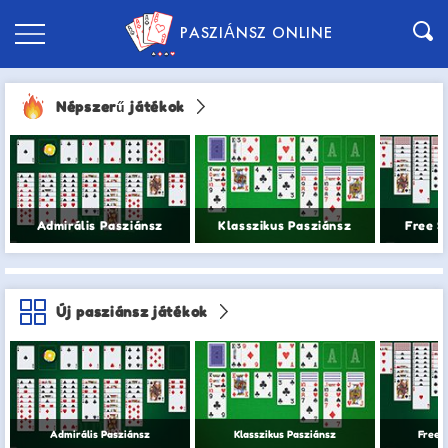
PASZIÁNSZ ONLINE
Népszerű játékok
Admirális Pasziánsz
Klasszikus Pasziánsz
Free Sp
Új pasziánsz játékok
Admirális Pasziánsz
Klasszikus Pasziánsz
Free S