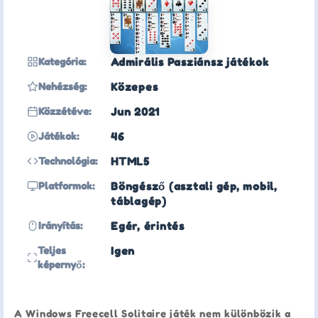
Kategória:
Admirális Pasziánsz játékok
Nehézség:
Közepes
Közzétéve:
Jun 2021
Játékok:
46
Technológia:
HTML5
Platformok:
Böngésző (asztali gép, mobil,
táblagép)
Irányítás:
Egér, érintés
Teljes
Igen
képernyő:
A Windows Freecell Solitaire játék nem különbözik a