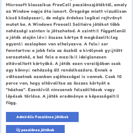
Microsoft klasszikus FreeCell pasziánszjátéktól, amely
az Window napja óta ismert. Öregsége miatt vizuálisan
kissé középszerű, de mégis érdekes logikai rejtvényt
mutat be. A Windows Freecell Solitaire játékot több
nehézségi szinten is játszhatod. A szinttől függetlenül
a játék elején lévő összes kártya 8 megközelítőleg
egyenlő oszlopban van elhelyezve. A felső sor
fenntartva: a jobb fele az ászból a királynak gyűjtött
sorozatoké, a bal fele a mezőből ideiglenesen
eltávolított kártyáké. A játék ezen verziójában csak
egy könnyű nehézség áll rendelkezésre. Ennek a
változatnak azonban sajátosságai is vannak. Csak 10
perce van, hogy eltávolítsa az összes kártyát a
"házhoz". Ezenkívül nincsenek felszólítások vagy
lépések törlése. A játék eredménye a képességeitől
függ.
Admirális Pasziánsz játékok
Új pasziánsz játékok