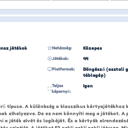
ánsz játékok
Nehézség:
Közepes
Játékok:
44
Platformok:
Böngésző (asztali g
táblagép)
Teljes
Igen
képernyő:
rű típusa. A különbség a klasszikus kártyajátékhoz 
nak elhelyezve. De ez nem könnyíti meg a játékot. A
i a játék elvét és logikáját. És a kártyák elrendezés
tás szintjét. A játékot 52 pakli pakli pakli játssza. M