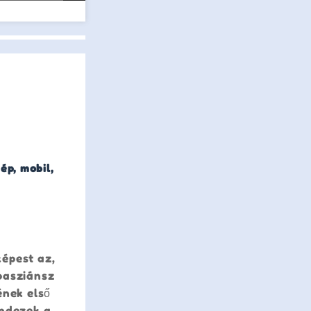
ép, mobil,
képest az,
 pasziánsz
ének első
indezek a