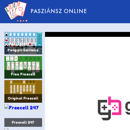
PASZIÁNSZ ONLINE
Penguin Solitaire
Free Freecell
Original Freecell
Freecell 247