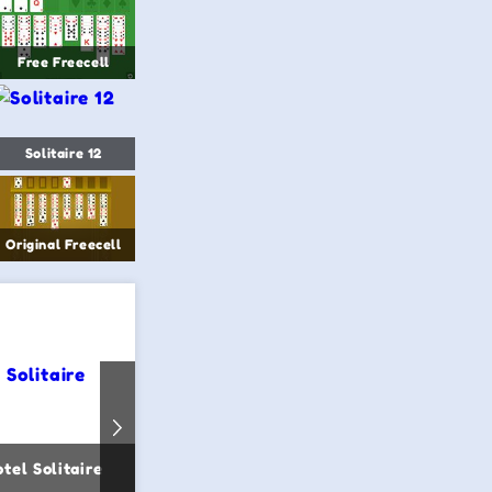
Free Freecell
Solitaire 12
Original Freecell
tel Solitaire
Microsoft Solitaire Pyramid
Classic S