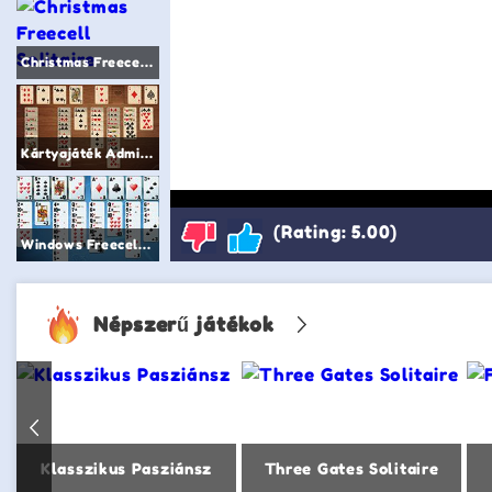
Christmas Freecell Solitaire
Kártyajáték Admirális
(Rating: 5.00)
Windows Freecell Solitaire
Népszerű játékok
Klasszikus Pasziánsz
Three Gates Solitaire