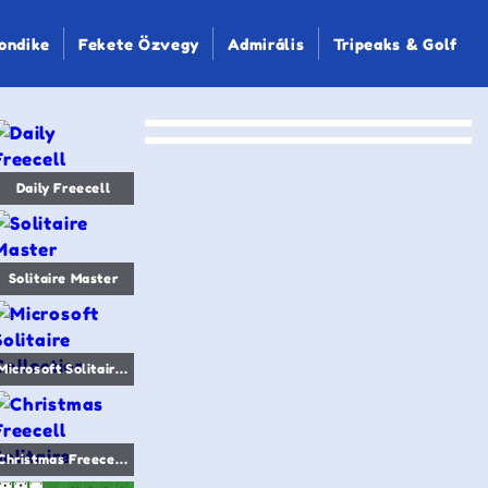
ondike
Fekete Özvegy
Admirális
Tripeaks & Golf
Daily Freecell
Solitaire Master
Microsoft Solitaire Collection
Christmas Freecell Solitaire