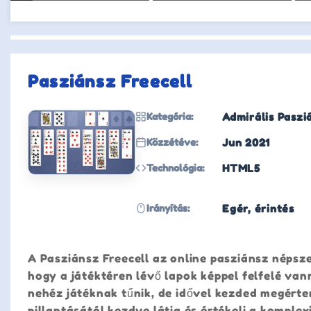
Pasziánsz Freecell
Kategória:
Admirális Paszi
Közzétéve:
Jun 2021
Technológia:
HTML5
Irányítás:
Egér, érintés
A Pasziánsz Freecell az online pasziánsz népsze
hogy a játéktéren lévő lapok képpel felfelé van
nehéz játéknak tűnik, de idővel kezded megérten
pillantásától kezdve látja és értékeli a komplexi