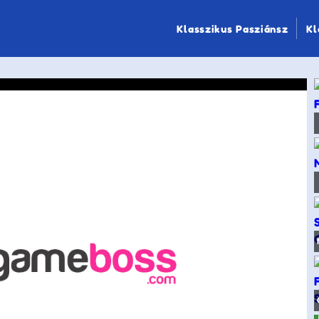
Klasszikus Pasziánsz
Kl