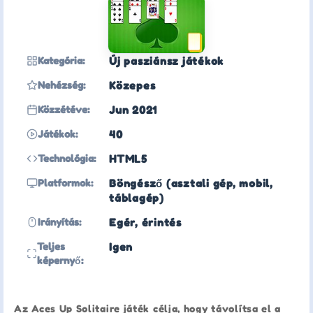
Kategória:
Új pasziánsz játékok
Nehézség:
Közepes
Közzétéve:
Jun 2021
Játékok:
40
Technológia:
HTML5
Platformok:
Böngésző (asztali gép, mobil,
táblagép)
Irányítás:
Egér, érintés
Teljes
Igen
képernyő:
Az Aces Up Solitaire játék célja, hogy távolítsa el a