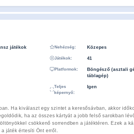
ánsz játékok
Nehézség:
Közepes
Játékok:
41
Platformok:
Böngésző (asztali gé
táblagép)
Teljes
Igen
képernyő:
ban. Ha kiválaszt egy szintet a keresősávban, akkor időko
 megoldódik, ha az összes kártyát a jobb felső sarokban lé
ó öltönyökkel csökkenő sorrendben a játéktéren. Ezek a ká
játék értesíti Önt erről.