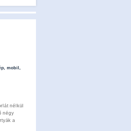
p, mobil,
rlát nélkül
vő négy
rtyák a