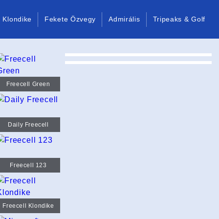
Klondike
Fekete Özvegy
Admirális
Tripeaks & Golf
Freecell Green
Daily Freecell
Freecell 123
Freecell Klondike