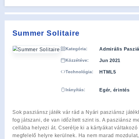
Summer Solitaire
Kategória:
Admirális Paszi
Közzétéve:
Jun 2021
Technológia:
HTML5
Irányítás:
Egér, érintés
Sok pasziánsz játék vár rád a Nyári pasziánsz játék
fog játszani, de van időzített szint is. A pasziánsz
cellába helyezi át. Cserélje ki a kártyákat váltakoz
megfelelő helyre kerülnek. Ha nem marad mozdulat, a 