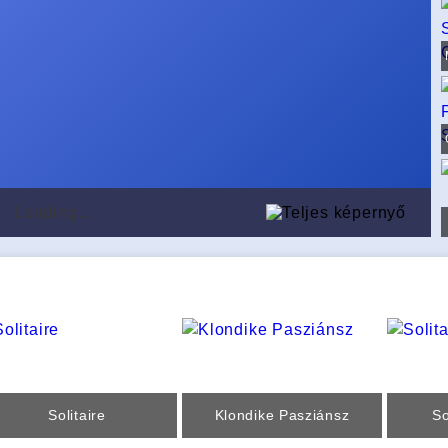
Loading...
Solitaire
Klondike Pasziánsz
So