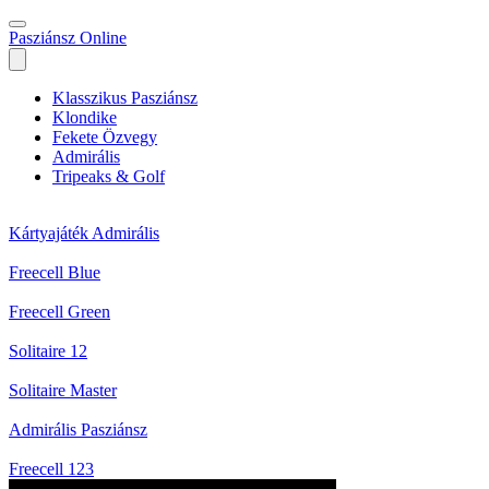
Pasziánsz Online
Klasszikus Pasziánsz
Klondike
Fekete Özvegy
Admirális
Tripeaks & Golf
Kártyajáték Admirális
Freecell Blue
Freecell Green
Solitaire 12
Solitaire Master
Admirális Pasziánsz
Freecell 123