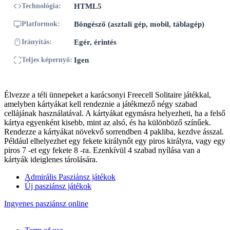
Technológia:
HTML5
Platformok:
Böngésző (asztali gép, mobil, táblagép)
Irányítás:
Egér, érintés
Teljes képernyő:
Igen
Élvezze a téli ünnepeket a karácsonyi Freecell Solitaire játékkal,
amelyben kártyákat kell rendeznie a játékmező négy szabad
cellájának használatával. A kártyákat egymásra helyezheti, ha a felső
kártya egyenként kisebb, mint az alsó, és ha különböző színűek.
Rendezze a kártyákat növekvő sorrendben 4 pakliba, kezdve ásszal.
Például elhelyezhet egy fekete királynőt egy piros királyra, vagy egy
piros 7 -et egy fekete 8 -ra. Ezenkívül 4 szabad nyílása van a
kártyák ideiglenes tárolására.
Admirális Pasziánsz játékok
Új pasziánsz játékok
Ingyenes pasziánsz online
Copyright © 2026 PASZIÁNSZ JÁTÉKOK | All rights reserved.