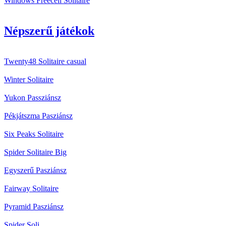
Windows Freecell Solitaire
Népszerű játékok
Twenty48 Solitaire casual
Winter Solitaire
Yukon Passziánsz
Pékjátszma Pasziánsz
Six Peaks Solitaire
Spider Solitaire Big
Egyszerű Pasziánsz
Fairway Solitaire
Pyramid Pasziánsz
Spider Soli