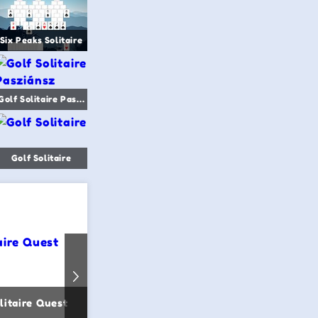
Six Peaks Solitaire
Golf Solitaire Pasziánsz
Golf Solitaire
litaire Quest
Seahaven Towers
Microsoft Sp