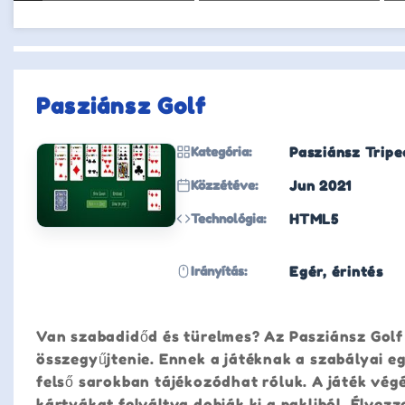
Pasziánsz Golf
Kategória:
Pasziánsz Tripe
Közzétéve:
Jun 2021
Technológia:
HTML5
Irányítás:
Egér, érintés
Van szabadidőd és türelmes? Az Pasziánsz Golf
összegyűjtenie. Ennek a játéknak a szabályai eg
felső sarokban tájékozódhat róluk. A játék vég
kártyákat felváltva dobják ki a pakliból. Élvezz