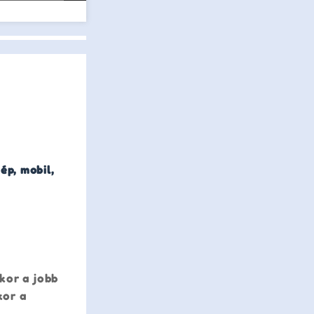
ép, mobil,
l
kor a jobb
kor a