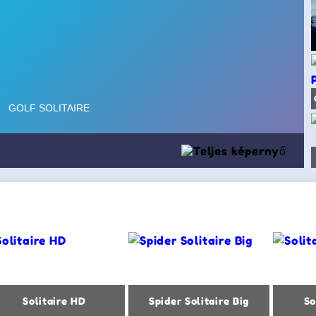
Solitaire HD
Spider Solitaire Big
So