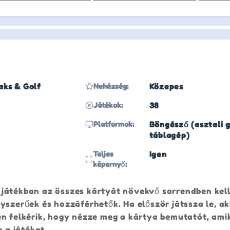
aks & Golf
Nehézség:
Közepes
Játékok:
38
Platformok:
Böngésző (asztali g
táblagép)
Teljes
Igen
képernyő:
 játékban az összes kártyát növekvő sorrendben kel
yszerűek és hozzáférhetők. Ha először játssza le, ak
én felkérik, hogy nézze meg a kártya bemutatót, ami
e a játékot.